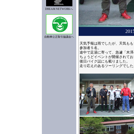
DREAM NETWORKへ
20
自動車公正取引協議会へ
天気予報は雨でしたが、天気もも
参加者５名。
途中で足湯に寄って、急遽「木澤
ちょうどイベントが開催されてお
後日バイク誌にも載りました。
走り応えのあるツーリングでした