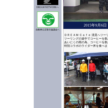
DREAM NETWORKへ
2015年9月
自動車公正取引協議会へ
ＤＲＥＡＭ Ｃａｆｅ 清見へツ
ツーリングの途中でコーヒーを飲
あいにくの雨の為、コーヒーを飲
特別コラボのライダー丼を食べま