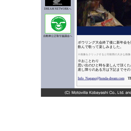
DREAM NETWORKへ
自動車公正取引協議会へ
ボウリング大会終了後に新年会を
飲んで歌って楽しみました。
※画像をクリックすると印刷用の大きな画像
※おことわり
思い出のひと時を楽しんで頂くた
差し障りのある方は下記までその
Info_Nagano@honda-dream.com
T