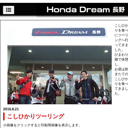
こしひ
りを食
にツー
ングへ
ってき
した。
ひまわ
畑で休
し、
お昼は
きたて
こしひ
りを食
てきま
た。
2016.8.21
こしひかりツーリング
小画像をクリックすると印刷用画像を表示します。