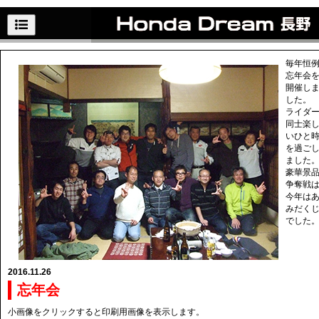
毎年恒
忘年会
開催し
した。
ライダ
同士楽
いひと
を過ご
ました
豪華景
争奪戦
今年は
みだく
でした
2016.11.26
忘年会
小画像をクリックすると印刷用画像を表示します。